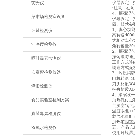
仪器设定：
荧光仪
*注意：在
4、振荡混
菜市场检测室设备
仪器设定：
四、技术参
1、离心功
细菌检测仪
高转速4000
大相对离心力1
洁净度检测仪
角转容量20
2、振荡混
振荡混匀速度
呕吐毒素检测仪
工作方式连
调速方式无
安赛蜜检测仪器
3、均质捣
电机转速150
刀头材质30
蜂蜜检测仪
杯身材质AB
4、浓缩吹
食品实验室检测方案
加热孔位12
气源空气气
温度误差≤±0
真菌毒素检测仪
载气流量0-3
加热范围室温
五、产品信
双氧水检测仪
使用环境温度