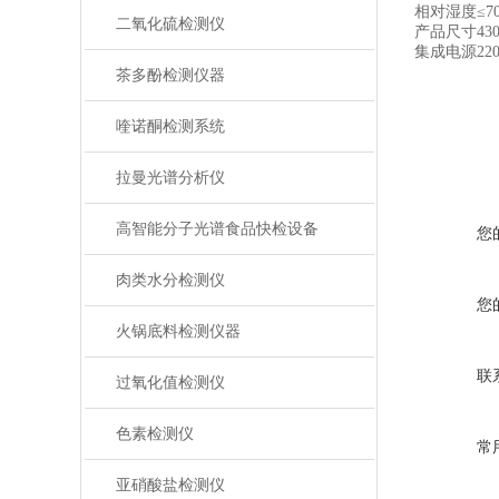
相对湿度≤7
二氧化硫检测仪
产品尺寸430m
集成电源220
茶多酚检测仪器
喹诺酮检测系统
拉曼光谱分析仪
高智能分子光谱食品快检设备
您
肉类水分检测仪
您
火锅底料检测仪器
联
过氧化值检测仪
色素检测仪
常
亚硝酸盐检测仪