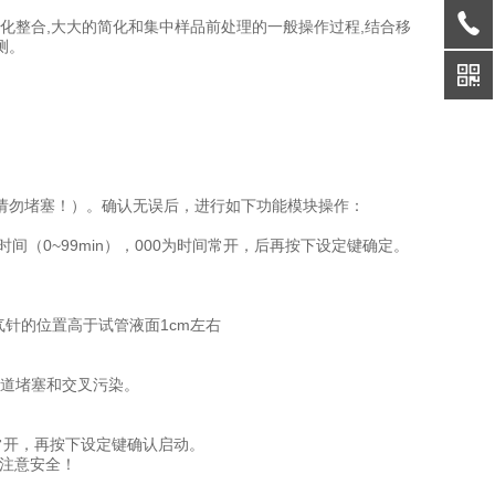
体化整合,大大的简化和集中样品前处理的一般操作过程,结合移
测。
请勿堵塞！）。确认无误后，进行如下功能模块操作：
（0~99min），000为时间常开，后再按下设定键确定。
针的位置高于试管液面1cm左右
管道堵塞和交叉污染。
间常开，再按下设定键确认启动。
，注意安全！