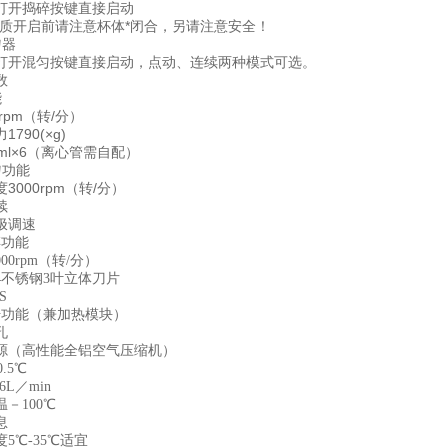
打开捣碎按键直接启动
均质开启前请注意杯体*闭合，另请注意安全！
匀器
打开混匀按键直接启动，点动、连续两种模式可选。
数
能
rpm（转/分）
790(×g)
ml×6（离心管需自配）
匀功能
3000rpm（转/分）
续
极调速
碎功能
00rpm（转/分）
4不锈钢3叶立体刀片
S
干功能（兼加热模块）
孔
源（高性能全铝空气压缩机）
.5℃
6L／min
－100℃
息
5℃-35℃适宜