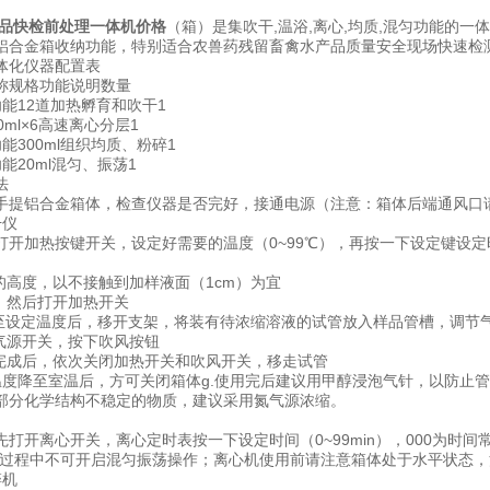
品快检前处理一体机价格
（箱）是集吹干,温浴,离心,均质,混匀功能的一
铝合金箱收纳功能，特别适合农兽药残留畜禽水产品质量安全现场快速检
体化仪器配置表
称规格功能说明数量
能12道加热孵育和吹干1
0ml×6高速离心分层1
能300ml组织均质、粉碎1
能20ml混匀、振荡1
法
手提铝合金箱体，检查仪器是否完好，接通电源（注意：箱体后端通风口
干仪
打开加热按键开关，设定好需要的温度（0~99℃），再按一下设定键设定时间
架的高度，以不接触到加样液面（1cm）为宜
度，然后打开加热开关
升至设定温度后，移开支架，将装有待浓缩溶液的试管放入样品管槽，调节气
气气源开关，按下吹风按钮
缩完成后，依次关闭加热开关和吹风开关，移走试管
室温度降至室温后，方可关闭箱体g.使用完后建议用甲醇浸泡气针，以防止
部分化学结构不稳定的物质，建议采用氮气源浓缩。
先打开离心开关，离心定时表按一下设定时间（0~99min），000为时
心过程中不可开启混匀振荡操作；离心机使用前请注意箱体处于水平状态
碎机