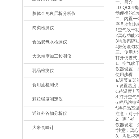
一、简介
LD-QC04
食
动便携的全
胶体金免疫层析分析仪
二、内置一
序号功能名
肉类检测仪
1空气吹干功
2离心功能2
3均质捣碎功
食品双氧水检测仪
4振荡混匀功
三、使用方
大米精度加工检测仪
打开便携式
1、空气吹
仪器设置：
乳品检测仪
使用步骤：
a.调节支
食用油检测仪
b.设置温
c.待温度
d.打开空
颗粒强度测定仪
e.样品浓
f.待样品
近红外谷物分析仪
注意：对于
2、离心机
仪器设定：
大米食味计
*注意：离
3、均质捣