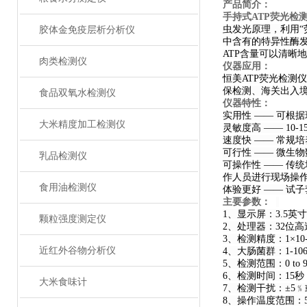
产品简介：
手持式ATP荧光检
虫发光原理，利用“
胶体金免疫层析分析仪
中含有的特异性酶
ATP含量可以清晰
肉类检测仪
仪器应用：
恒美ATP荧光检
保检测、海关出入
食品双氧水检测仪
仪器特性：
实用性 —— 可根
大米精度加工检测仪
灵敏度高 —— 10-15～
速度快 —— 常规培养
可行性 —— 微生
乳品检测仪
可操作性 —— 传
作人员进行现场操
食用油检测仪
体验更好 —— 试
主要参数：
1、显示屏：3.5
颗粒强度测定仪
2、处理器：32位
3、检测精度：1×10-
近红外谷物分析仪
4、大肠菌群：1-106
5、检测范围：0 to 99
6、检测时间：15秒
大米食味计
7、检测干扰：±5﹪或
8、操作温度范围：5