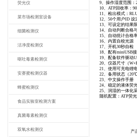
9、操作湿度范围：2
荧光仪
10、ATP回收率：90
11、检出模式：R
菜市场检测室设备
12、50个用户ID 设
13、可设定的结果限
14、自动判断合格
细菌检测仪
15、自动统计合格
16、内置自校光源
洁净度检测仪
17、开机30秒自检
18、配有miniUS
19、配备软件驱动
呕吐毒素检测仪
20、仪器尺寸（W×H×
21、使用可充电锂
安赛蜜检测仪器
22、备用状态（20
23、中文操作手册
24、稳定的液体荧
蜂蜜检测仪
25、润湿的一体化
随机配置：
ATP
食品实验室检测方案
真菌毒素检测仪
双氧水检测仪
产