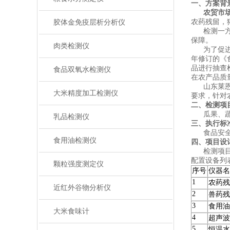
一、
方案背
农贸市
农药残留，
胶体金免疫层析分析仪
检测一方面
保障。
肉类检测仪
为了促进市
年修订的《
品进行抽查
食品双氧水检测仪
在农产品质
山东莱恩德
大米精度加工检测仪
要求，针对
二、检测项
瓜果、蔬菜
乳品检测仪
三、执行标
食品安全
食用油检测仪
四、项目设
检测项目涵
配置设备列表
颗粒强度测定仪
序号
仪器名
1
农药残
近红外谷物分析仪
2
兽药残
3
食用油
大米食味计
4
超声波
5
恒温水