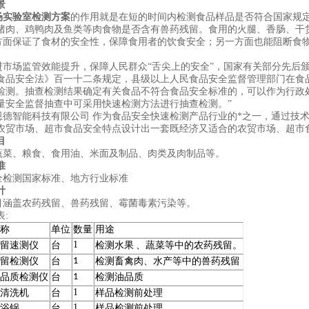
景
场实验室检测方案
的作用就是在短的时间内检测食品样品是否符合国家规
猪肉、鸡鸭肉及鱼类等肉食物是否含有兽药残留。食用的火腿、香肠、干
保证了食材的安全性，保障食用者的饮食安全；另一方面也能阻断食物
场监管效能提升，保障人民群众“舌尖上的安全”，国家有关部分先后颁布
食品安全法》百一十二条规定，县级以上人民食品安全监督管理部门在食
检测。抽查检测结果确定有关食品不符合食品安全标准的，可以作为行政处
量安全监督抽查中可采用快速检测方法进行抽查检测。”
智能科技有限公司 作为食品安全快速检测产品行业的*之一，通过技术
农贸市场、超市食品安全特点设计出一套既经济又适合的农贸市场、超市
目
、粮食、食用油、米面及制品、肉类及肉制品等。
准
检测国家标准、地方行业标准
计
盖农药残留、兽药残留、霉菌毒素污染等。
:
称
单位
数量
用途
1
留速测仪
台
检测水果 、蔬菜等中的农药残留。
1
留检测仪
台
检测畜禽肉、水产等中的兽药残留
1
品质检测仪
台
检测油品质
1
清洗机
台
样品检测前处理
1
浴锅
台
样品检测前处理