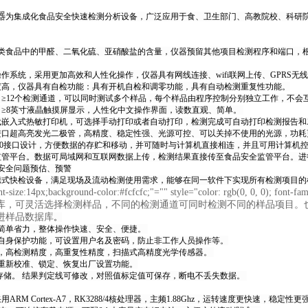
器
为集成化食品安全快速检测分析设备，广泛应用于食、卫生部门、高教院校、科研
类食品中的甲醛、二氧化硫、亚硝酸盐的含量，仪器预留其他项目检测程序和端口，
操作系统，采用更加高效和人性化操作，仪器具有网线连接、wifi联网上传、GPRS无
度高，仪器具有自检功能：具有开机自检和调零功能，具有自动检测重复性功能。
：≥12个检测通道，可以同时测试多个样品，每个样品由程序控制分别独立工作，不会
：≥8英寸液晶触摸屏显示，人性化中文操作界面，读数直观、简单。
代嵌入式热敏打印机，可选择手动打印或者自动打印，检测完成可自动打印检测报告
进口超高亮发光二极管，高精度、稳定性强、光源可控、可以关掉不使用的光源，功
B2.0接口设计，方便数据的存贮和移动，并可随时与计算机直接相连，并且可用计算
监管平台。数据可局域网和互联网数据上传，检测结果直接传至食品安全监管平台。
安全问题预估、预警
携式快检设备，满足现场及流动检测使用需求，能够在同一软件下实现所有检测项目
nt-size:14px;background-color:#fcfcfc;"="" style="color: rgb(0, 0, 0); 
库，可灵活选择检测样品，不同的检测通道可同时检测不同的样品项目。
进样品数据库
。
理简单省力，整体操作快速、安全、便捷。
有自身保护功能，可设置用户名及密码，防止非工作人员操作等。
度，高检测精度，高重复性精度，扫描式高精度光学传感器。
有重新校准、锁定、恢复出厂设置功能。
盘存储。 结果判定线可修改，对照值标定值可保存，断电不丢失数据。
ARM Cortex-A7，RK3288/4核处理器，主频1.88Ghz，运转速度更快速，稳定性更