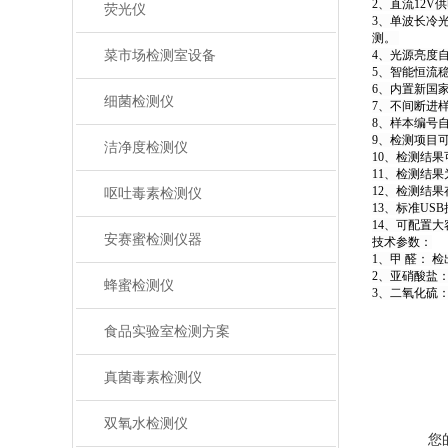
2、直流12
荧光仪
3、单波长冷光
测。
菜市场检测室设备
4、光源亮度
5、智能恒流
6、内置新国
细菌检测仪
7、不间断进
8、样本编号
9、检测项目
洁净度检测仪
10、检测结
11、检测结果
12、检测结果
呕吐毒素检测仪
13、标准US
14、可配置
安赛蜜检测仪器
技术参数：
1、甲 醛： 检出
2、亚硝酸盐： 
蜂蜜检测仪
3、二氧化硫： 检
食品实验室检测方案
真菌毒素检测仪
双氧水检测仪
您