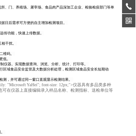
院所、门、养殖场、屠宰场、食品肉产品深加工企业、检验检疫部门等单
根据日后需求可方便的自主增加检测项目。
线远传功能，快速上传数据。
互相干扰。
和二维码。
耗更低。
机控制仪器。实现数据查询、浏览、分析、统计、打印等。
进行区域食品安全监管及大数据分析处理，检测区域食品安全长短期动
的检测，并可通过同一窗口直观显示检测结果。
font-family: "Microsoft YaHei"; font-size: 12px;">仪器具有多品类多种
也可在仪器上直接编辑录入样品名称、检测指标、送检单位等
强。