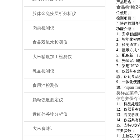
产品用途：
食品检测仪
位使用。
胶体金免疫层析分析仪
检测项目：
可快速检测各
肉类检测仪
功能介绍：
1、安卓智能
2、智能化程
食品双氧水检测仪
3、检测通道
4、显示方式
5、配备新一
大米精度加工检测仪
6、光源采用
7、采用US
乳品检测仪
8、仪器带有
态，达到食品
9、一体化便
食用油检测仪
<span fo
10、
类样品菜单
信息并保存
颗粒强度测定仪
11、样品处
12、仪器具
近红外谷物分析仪
13、高灵敏
14、仪器具
15、支持U
大米食味计
主要参数：
1、主控芯片采用