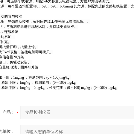
V供电，可连接车载电源，可配6ah大容量充电锂电池，方便户外流动测试。
源，每个通道均配置410、520、590、630nm波长光源，标配先进的光路切换装
自动调节与校准
稳压，光强自动校准，长时间连续工作光源无温漂现象。。
家*，与所测结果进行现场比对，并持续更新标准。
样，连续检测
自动累加。
可扩充。
果可批量打印，批量上传。
为Excel表格，连接电脑即可拷贝。
存储容量20万条
B接口，免驱动安装。
大容量锂电池，固件可升级
下限：1mg/kg ，检测范围：(0～100) mg/kg
检出下限：1mg/kg ，检测范围：(0～100) mg/kg
出下限：1mg/kg；5mg/kg ，检测范围：(0～100) mg/kg；(0～500) mg/kg
产品：
的单位：