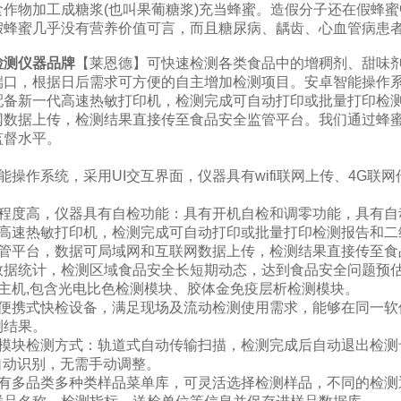
食作物加工成糖浆(也叫果葡糖浆)充当蜂蜜。造假分子还在假蜂
假蜂蜜几乎没有营养价值可言，而且糖尿病、龋齿、心血管病患
检测仪器品牌
【莱恩德】可快速检测各类食品中的增稠剂、甜味
端口，根据日后需求可方便的自主增加检测项目。安卓智能操作系
配备新一代高速热敏打印机，检测完成可自动打印或批量打印检
网数据上传，检测结果直接传至食品安全监管平台。我们通过蜂
监督水平。
：
能操作系统，采用UI交互界面，仪器具有wifi联网上传、4G联
化程度高，仪器具有自检功能：具有开机自检和调零功能，具有自
代高速热敏打印机，检测完成可自动打印或批量打印检测报告和二
监管平台，数据可局域网和互联网数据上传，检测结果直接传至食
数据统计，检测区域食品安全长短期动态，达到食品安全问题预
化主机,包含光电比色检测模块、胶体金免疫层析检测模块。
化便携式快检设备，满足现场及流动检测使用需求，能够在同一软
测结果。
金模块检测方式：轨道式自动传输扫描，检测完成后自动退出检测
自动识别，无需手动调整。
具有多品类多种类样品菜单库，可灵活选择检测样品，不同的检测