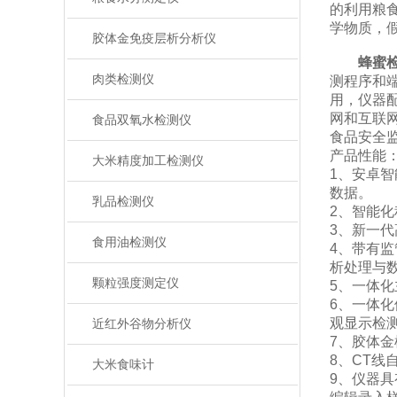
的利用粮
学物质，
胶体金免疫层析分析仪
蜂蜜
肉类检测仪
测程序和
用，仪器
网和互联
食品双氧水检测仪
食品安全
产品性能
大米精度加工检测仪
1、安卓智
数据。
乳品检测仪
2、智能
3、新一
食用油检测仪
4、带有
析处理与
颗粒强度测定仪
5、一体
6、一体
观显示检
近红外谷物分析仪
7、胶体
8、CT线
大米食味计
9、仪器