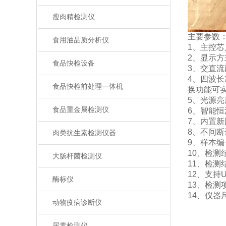
瘦肉精检测仪
主要参数
食用油品质分析仪
1、主控芯片
2、显示
食品快检设备
3、交直流
4、四波长
食品快检前处理一体机
换功能可
5、光源
食品重金属检测仪
6、智能
7、内置
8、不间
肉类抗生素检测仪器
9、样本
10、检测
大肠杆菌检测仪
11、检测
12、支持
酶标仪
13、检测
14、仪器尺
动物疫病诊断仪
尿素检测仪