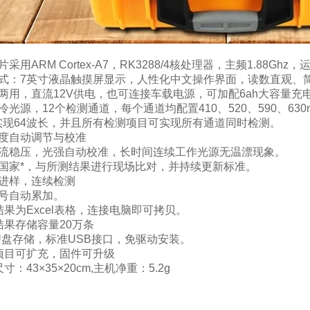
：
采用ARM Cortex-A7，RK3288/4核处理器，主频1.88G
方式：7英寸液晶触摸屏显示，人性化中文操作界面，读数直观、
两用，直流12V供电，也可连接车载电源，可加配6ah大容量
冷光源，12个检测通道，每个通道均配置410、520、590、
实现64波长，并且所有检测项目可实现所有通道同时检测。
亮度自动调节与校准
恒流稳压，光强自动校准，长时间连续工作光源无温漂现象。
新国家*，与所测结果进行现场比对，并持续更新标准。
断进样，连续检测
编号自动累加。
结果为Excel表格，连接电脑即可拷贝。
结果存储容量20万条
U盘存储，标准USB接口，免驱动安装。
项目可扩充，固件可升级
寸：43×35×20cm,主机净重：5.2g