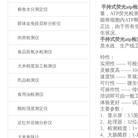
手持式荧光atp
粮食水分测定仪
量，ATP荧光检
能将细胞内AT
胶体金免疫层析分析仪
正比，由于所有生
生状况。
肉类检测仪
手持式荧光atp
质水政、生产线
食品双氧水检测仪
特性：
实用性 —— 
大米精度加工检测仪
灵敏度高 —— 10-1
速度快 —— 常规
乳品检测仪
可行性 —— 微
可操作性 —— 
食用油检测仪
培训即可由一般
体验更好 ——
颗粒强度测定仪
主要参数：
1、显示屏：3.
2、处理器：32
近红外谷物分析仪
3、检测精度：1×10
4、大肠菌群：1-10
大米食味计