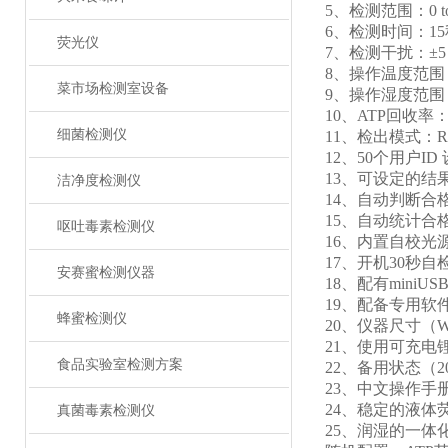
5、检测范围：0 to 
6、检测时间：15
荧光仪
7、检测干扰：±5﹪
8、操作温度范围
菜市场检测室设备
9、操作湿度范围：
10、ATP回收率：9
细菌检测仪
11、检出模式：
12、50个用户ID
13、可设定的结
洁净度检测仪
14、自动判断合
15、自动统计合
呕吐毒素检测仪
16、内置自校光
17、开机30秒自
安赛蜜检测仪器
18、配有mini
19、配备专用软
蜂蜜检测仪
20、仪器尺寸（W×
21、使用可充电
食品实验室检测方案
22、备用状态（2
23、中文操作手
24、稳定的液体
真菌毒素检测仪
25、润湿的一体