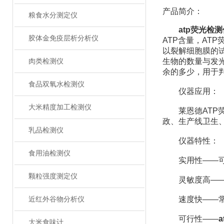
产品简介：
粮食水分测定仪
atp荧光检
胶体金免疫层析分析仪
ATP含量，AT
以裂解细胞膜的
生物的数量与发
肉类检测仪
余的多少，用于
食品双氧水检测仪
仪器应用：
大米精度加工检测仪
莱恩德ATP荧
政、生产线卫生
乳品检测仪
仪器特性：
食用油检测仪
实用性——可根
颗粒强度测定仪
灵敏度高——10-1
速度快——常规培
近红外谷物分析仪
可行性——
大米食味计