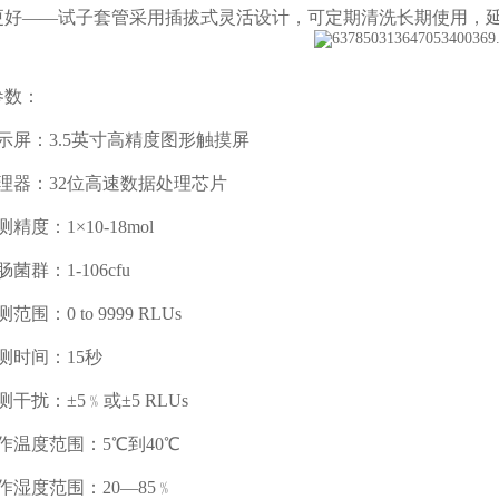
——试子套管采用插拔式灵活设计，可定期清洗长期使用，延
数：
屏：3.5英寸高精度图形触摸屏
器：32位高速数据处理芯片
：1×10-18mol
群：1-106cfu
：0 to 9999 RLUs
时间：15秒
扰：±5﹪或±5 RLUs
温度范围：5℃到40℃
湿度范围：20—85﹪