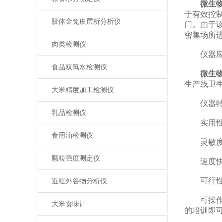
微生
于有效控
胶体金免疫层析分析仪
门。由于
密集场所
肉类检测仪
仪器应
食品双氧水检测仪
微生
生产线卫
大米精度加工检测仪
仪器特
乳品检测仪
实用性—
食用油检测仪
灵敏度高——
颗粒强度测定仪
速度快——
可行性—
近红外谷物分析仪
可操作性
大米食味计
的培训即