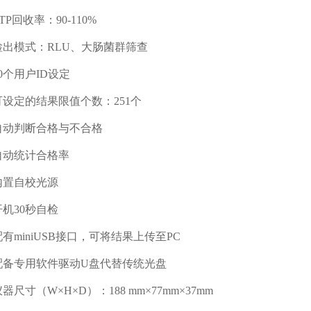
回收率：90-110%
出模式：RLU、大肠菌群筛查
个用户ID设定
设定的结果限值个数：251个
动判断合格与不合格
动统计合格率
置自校光源
机30秒自检
miniUSB接口，可将结果上传至PC
备专用软件驱动U盘代替传统光盘
寸（W×H×D）：188 mm×77mm×37mm