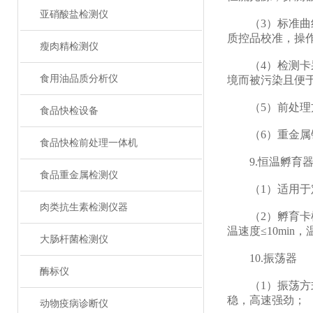
亚硝酸盐检测仪
（3）标准曲线
质控品校准，操
瘦肉精检测仪
（4）检测卡采
食用油品质分析仪
境而被污染且便于
（5）前处理方
食品快检设备
（6）重金属镉
食品快检前处理一体机
9.恒温孵育
食品重金属检测仪
（1）适用于定
肉类抗生素检测仪器
（2）孵育卡槽采
温速度≤10min
大肠杆菌检测仪
10.振荡器
酶标仪
（1）振荡方式：
稳，高速强劲；
动物疫病诊断仪