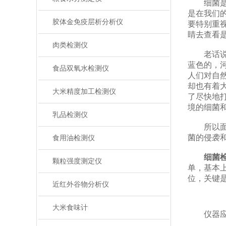
细菌是大
是在我们
胶体金免疫层析分析仪
要特别重
睛去查看
肉类检测仪
老话说，
蓝色的，
食品双氧水检测仪
人们对自
却也有着
大米精度加工检测仪
了尽快地
境的细菌
乳品检测仪
所以面对
菌的侵袭
食用油检测仪
细菌
颗粒强度测定仪
单，基本
位，关键
近红外谷物分析仪
大米食味计
仪器应