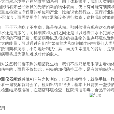
自然环境中存在的微生物系列，由于体积很小，我们人类的眼
的眼睛看来已经擦拭的光洁如新的物体表面，仍旧有可能有细菌
视重点检查洁净程度的单位和产业，比如说食品行业，医疗行业
是否清洁，而需要用专门的仪器和设备进行检查，这样我们才能
不干不净吃了不生病，那是在从前。那时候没有现在这么多的
河水还是清澈的，同样细菌和人们之间还是可以过着井水不犯河
然环境的不断开发，细菌病毒以及很多的微生物的生存环境也受
大大的能量，可以通过它们*的繁殖能力和复制能力侵害我们人类
打败细菌和病毒，不断地研制抗生素，而抗生素滥用的背后，是
和病毒将成为更加难以对付的敌人。
这些我们看不到的细菌微生物，我们不能只是用眼睛去看物体
和伤害的，而且不仅如此，积极的加强防控工作，是有效的保护
检测仪器阐述
叫做ATP荧光检测仪，仪器体积很小，就像手机一
上看一遍视频就能会了。检测出结果很快，基本上只需要一盏茶
是检测结果很准确，在酒店环境检查，医院清洁消毒，食品干净
用：