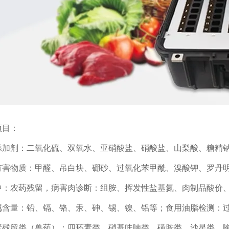
目：
剂：二氧化硫、双氧水、亚硝酸盐、硝酸盐、山梨酸、糖精钠
物质：甲醛、吊白块、硼砂、过氧化苯甲酰、溴酸钾、罗丹明
农药残留，病害肉诊断：组胺、挥发性盐基氮、肉制品酸价、
量：铅、镉、铬、汞、砷、锡、镍、铝等；食用油脂检测：过
留类（兽药）：四环素类、硝基呋喃类、磺胺类、沙星类、