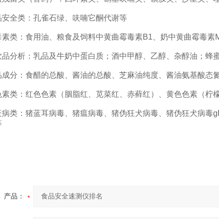
全类：孔雀石绿、呋喃它酮代谢等
类：食用油、粮食及饲料中黄曲霉毒素B1、奶中黄曲霉毒素M
分析：乳品及牛奶中蛋白质；酒中甲醇、乙醇、杂醇油；蜂蜜
分：食醋的总酸、酱油的总酸、芝麻油纯度、酱油氨基酸态氮
类：红色色素（胭脂红、苋菜红、赤藓红）、黄色色素（柠檬
类：猪蓝耳病毒、猪瘟病毒、猪伪狂犬病毒、猪伪狂犬病毒gE蛋
等
产品：