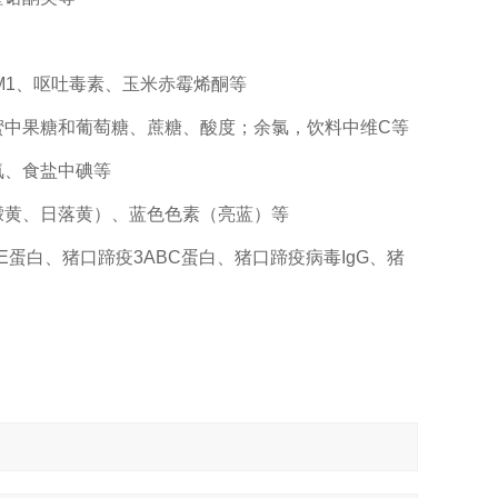
1、呕吐毒素、玉米赤霉烯酮等
中果糖和葡萄糖、蔗糖、酸度；余氯，饮料中维C等
、食盐中碘等
黄、日落黄）、蓝色色素（亮蓝）等
白、猪口蹄疫3ABC蛋白、猪口蹄疫病毒IgG、猪