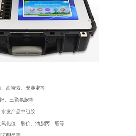
、甜蜜素、安赛蜜等
B、三聚氰胺等
水发产品中组胺
氧化值、酸价、油脂丙二醛等
喹诺酮类等