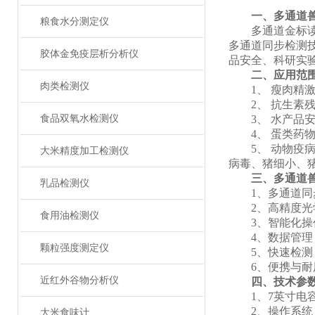
一、
多通道
粮食水分测定仪
多通道金标读数
多通道同步检测
胶体金免疫层析分析仪
品安全、科研实
二、应用范
肉类检测仪
1、 瘦肉精激
2、 抗生素残
食品双氧水检测仪
3、 水产品安
4、 蛋类药物
5、 动物疫病
大米精度加工检测仪
病毒、猪细小、
三、
多通道
乳品检测仪
1、多通道同步
2、高精度光学系
食用油检测仪
3、智能化操作
4、数据管理：大容
颗粒强度测定仪
5、快速检测：
6、便携与耐用
近红外谷物分析仪
四、技术参
1、7英寸电容式触
2、操作系统：And
大米食味计