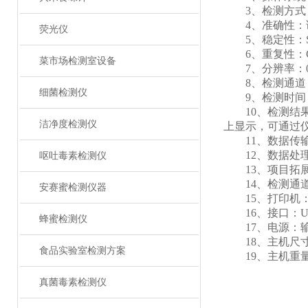
3、检测方式
4、准确性：误
荧光仪
5、稳定性：SW
6、重复性：CV
菜市场检测室设备
7、分辨率：0.
8、检测通道：
细菌检测仪
9、检测时间：<
10、检测结果
洁净度检测仪
上显示，可通过
11、数据传输：
12、数据处理
呕吐毒素检测仪
13、项目拓展
14、检测通道孵
安赛蜜检测仪器
15、打印机：热
16、接口：USB接
蜂蜜检测仪
17、电源：输入:AC
18、主机尺寸 ：3
食品实验室检测方案
19、主机重量：约
真菌毒素检测仪