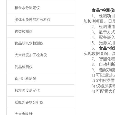
粮食水分测定仪
食品*检测仪
1、 检测项目
胶体金免疫层析分析仪
加检测项目。日
2、 检测通道
肉类检测仪
3、 显示方式
4、 配备嵌入
5、 光源采用
食品双氧水检测仪
6、
食品*检
实现数据查询、
大米精度加工检测仪
7、 智能化程
8、 自动判断
乳品检测仪
9、 选配功
1) 可以通过G
食用油检测仪
2) 5寸触摸屏
3) 仪器加实
颗粒强度测定仪
4) 可配置大
近红外谷物分析仪
大米食味计