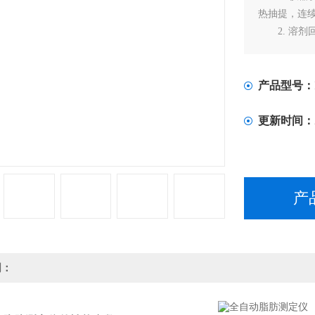
热抽提，连
2. 溶剂回
3. 六个
损耗，保证
产品型号：
更新时间：
产
明：