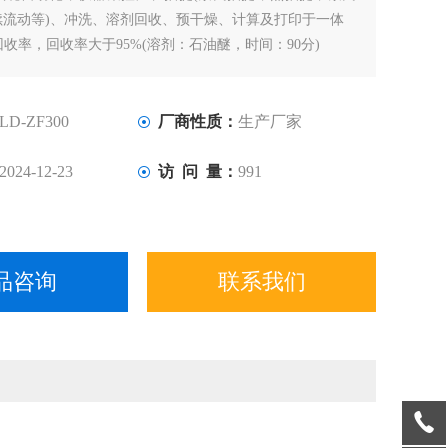
续流动等)、冲洗、溶剂回收、预干燥、计算及打印于一体
收率，回收率大于95%(溶剂：石油醚，时间：90分)
工位，每个工位可单独设定预干燥温度，减少提取样品脂肪
实验结果精确性
LD-ZF300
厂商性质：
生产厂家
2024-12-23
访 问 量：
991
品咨询
联系我们