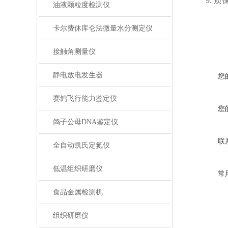
9. 质
油液颗粒度检测仪
卡尔费休库仑法微量水分测定仪
接触角测量仪
静电放电发生器
您
赛鸽飞行能力鉴定仪
您
鸽子公母DNA鉴定仪
联
全自动凯氏定氮仪
低温组织研磨仪
常
食品金属检测机
组织研磨仪