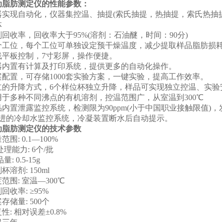
动脂肪测定仪
的性能参数：
器实现自动化，仪器集控温、抽提(索氏抽提，热抽提，索氏热抽
体
回收率，回收率大于95%(溶剂：石油醚，时间：90分)
个工位，每个工位可单独设定预干燥温度，减少提取样品脂肪损
线平板控制，7寸彩屏，操作便捷。
器内置有计算及打印系统，提供更多的自动化操作。
配置，可存储1000套实验方案，一键实验，提高工作效率。
立的升降方式，6个样位杯独立升降，样品可实现独立控温、实验
用于多种不同沸点的有机溶剂，控温范围广，从室温到300℃
内置泄露监控系统，检测限为90ppm(小于中国职业接触限值)
先进的冷却水监控系统，冷凝装置断水后自动提示。
动脂肪测定仪
的技术参数
围: 0.1—100%
理能力: 6个/批
 0.5-15g
溶剂: 150ml
范围: 室温—300℃
收率: ≥95%
储量: 500个
: 相对误差±0.8%