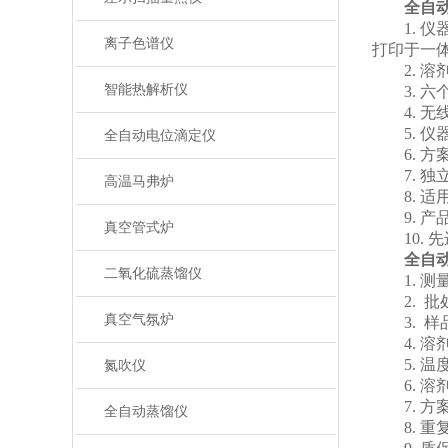
全自
1. 仪
离子色谱仪
打印于一
2. 溶剂
智能热解析仪
3. 六
4. 无
5. 仪
全自动电位滴定仪
6. 方案
7. 独
高温马弗炉
8. 适
9. 产品
真空管式炉
10. 
全自
二氧化硫蒸馏仪
1. 测量范
2. 批处
真空气氛炉
3. 样品量:
4. 溶剂杯
5. 温度
氮吹仪
6. 溶剂回
7. 方案存
全自动蒸馏仪
8. 重复性