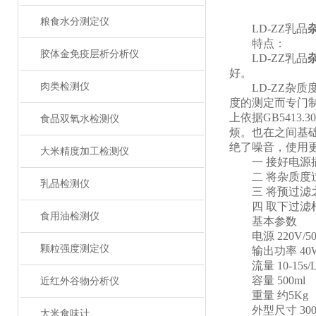
粮食水分测定仪
LD-ZZ乳品
特点：
胶体金免疫层析分析仪
LD-ZZ乳品
好。
肉类检测仪
LD-ZZ杂质度
度的测定而专门制造
上依据GB541
食品双氧水检测仪
烦。也在之间基础上
绝了噪音，使用
大米精度加工检测仪
一 接好电源插
二 将杂质度过
乳品检测仪
三 将预过滤之
四 取下过滤棉
食用油检测仪
基本参数
电源 220V/50
颗粒强度测定仪
输出功率 40
流量 10-15s/
容量 500ml
近红外谷物分析仪
重量 约5Kg
外型尺寸 300 x 
大米食味计