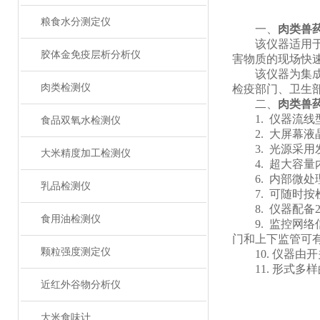
粮食水分测定仪
一、
肉类兽
该仪器适用于猪
胶体金免疫层析分析仪
害物质的现场快
该仪器为集成化
肉类检测仪
检疫部门、卫生
二、
肉类兽
1. 仪器流线
食品双氧水检测仪
2. 大屏幕液
3. 光源采用
大米精度加工检测仪
4. 超大容量
6. 内部微处
乳品检测仪
7. 可随时按
8. 仪器配备
食用油检测仪
9. 监控网络
门和上下监管可
颗粒强度测定仪
10. 仪器由开
11. 形式多
近红外谷物分析仪
大米食味计