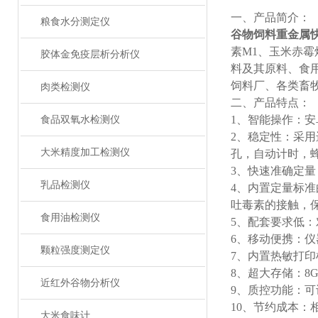
一、产品简介：
粮食水分测定仪
谷物饲料重金属
素M1、玉米赤
胶体金免疫层析分析仪
料及其原料、食用
饲料厂、各类畜
肉类检测仪
二、产品特点：
1、智能操作：安
食品双氧水检测仪
2、稳定性：采
大米精度加工检测仪
孔，自动计时，
3、快速准确定
乳品检测仪
4、内置定量标
吐毒素的接触，
食用油检测仪
5、配套要求低
6、移动便携：
颗粒强度测定仪
7、内置热敏打
8、超大存储：8G
近红外谷物分析仪
9、质控功能：
10、节约成本
大米食味计