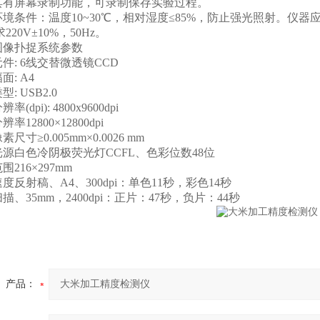
有屏幕录制功能，可录制保存实验过程。
条件：温度10~30℃，相对湿度≤85%，防止强光照射。仪
220V±10%，50Hz。
像扑捉系统参数
 6线交替微透镜CCD
: A4
 USB2.0
pi): 4800x9600dpi
2800×12800dpi
≥0.005mm×0.0026 mm
白色冷阴极荧光灯CCFL、色彩位数48位
16×297mm
射稿、A4、300dpi：单色11秒，彩色14秒
35mm，2400dpi：正片：47秒，负片：44秒
产品：