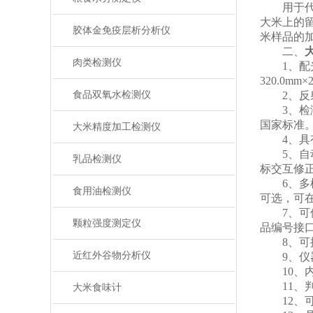
用于代替
大米上的
胶体金免疫层析分析仪
米样品的
二、
肉类检测仪
1、配光学
320.0mm
食品双氧水检测仪
2、反射
3、检测方法
国家标准
大米精度加工检测仪
4、具有
5、自动识
乳品检测仪
标交互修正
6、多样
食用油检测仪
可选，可在
7、可保
颗粒强度测定仪
品编号接
8、可按
近红外谷物分析仪
9、仪器
10、内
11、判
大米食味计
12、可