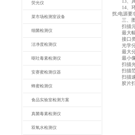
13、具
荧光仪
14、环境
扰;电源要求
菜市场检测室设备
三、图
扫描元件:
细菌检测仪
最大幅面
接口类型:
洁净度检测仪
光学分辨率(d
最大分辨率1
最小像素尺寸
呕吐毒素检测仪
扫描光源
扫描范围2
安赛蜜检测仪器
扫描速度反
胶片扫描、
蜂蜜检测仪
食品实验室检测方案
真菌毒素检测仪
双氧水检测仪