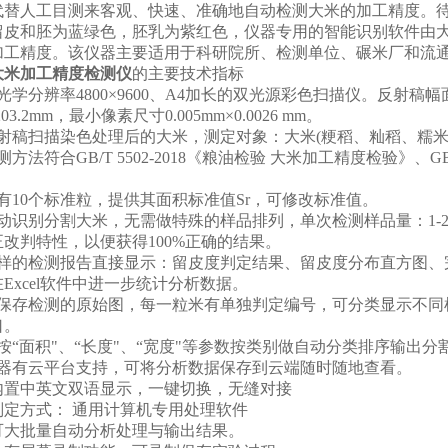
人工目测来客观、快速、准确地自动检测大米的加工精度。待测大
留皮和胚为蓝绿色，胚乳为紫红色，仪器专用的智能识别软件由
加工精度。该仪器主要适用于科研院所、检测单位、碾米厂和流
大米加工精度检测仪
的主要技术指标
分辨率4800×9600、A4加长的双光源彩色扫描仪。反射稿幅面为3
×203.2mm，最小像素尺寸0.005mm×0.0026 mm。
稿扫描染色处理后的大米，测定对象：大米(粳稻、籼稻、糯米
符合GB/T 5502-2018《粮油检验 大米加工精度检验》、GB 13
。
10个标准粒，提供其面积标准值Sr，可修改标准值。
别分割大米，无需做特殊的样品排列，单次检测样品量：1-2000
改判特性，以便获得100%正确的结果。
的检测报告直接显示：留皮度判定结果、留皮度分布直方图、完
Excel软件中进一步统计分析数据。
存检测的原始图，每一粒米有单独判定编号，可分类显示不同检
口。
“面积"、“长度"、“宽度"等参数按类别做自动分类排序输出分
有云平台支持，可将分析数据保存到云端随时随地查看。
置中英文双语显示，一键切换，无缝对接
定方式： 通用计算机专用处理软件
大批量自动分析处理与输出结果。