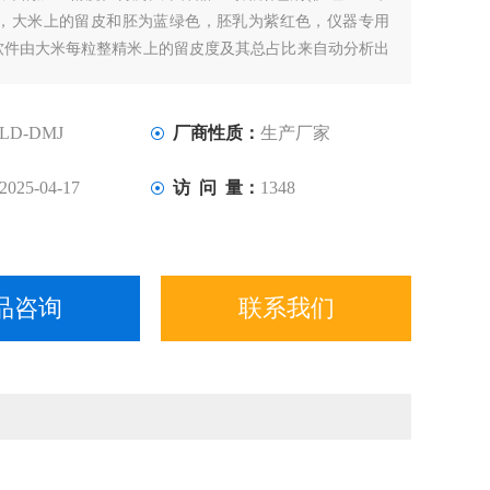
后，大米上的留皮和胚为蓝绿色，胚乳为紫红色，仪器专用
软件由大米每粒整精米上的留皮度及其总占比来自动分析出
加工精度。该仪器主要适用于科研院所、检测单位、碾米厂
等。
LD-DMJ
厂商性质：
生产厂家
2025-04-17
访 问 量：
1348
品咨询
联系我们