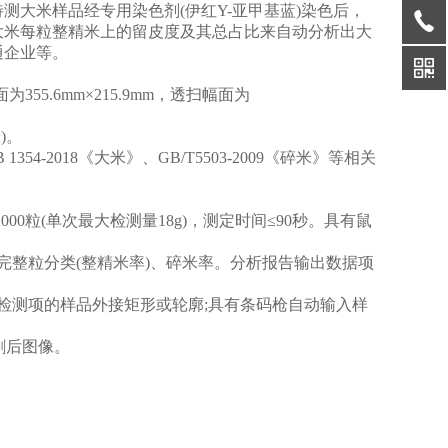
米样品经专用染色剂(伊红Y-亚甲基蓝)染色后，
大米每粒整精米上的留皮度及其总占比来自动分析出大
通企业等。
55.6mm×215.9mm，透扫幅面为
)。
54-2018《大米》、GB/T5503-2009《碎米》等相关
粒(单次最大检测量18g)，测定时间≤90秒。具有鼠
整粒分类(整精米率)、碎米率。分析报告输出数据项
测项的样品外接矩形或轮廓;具有条码枪自动输入样
割后图像。