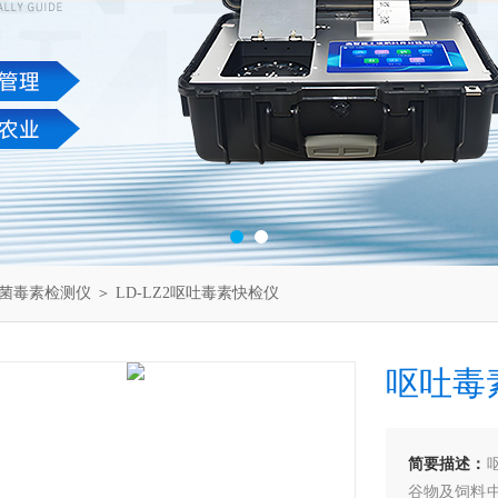
菌毒素检测仪
＞ LD-LZ2呕吐毒素快检仪
呕吐毒
简要描述：
谷物及饲料