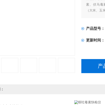
素、伏马毒
（大米、玉
油脂、牛奶及
产品适用于
粉厂、食品
产品型号：
更新时间：
产
明：