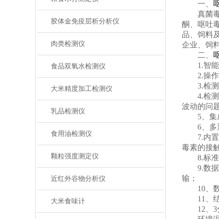
一、
真菌毒素
胶体金免疫层析分析仪
酮、呕吐
品、饲料
肉类检测仪
企业、饲
二、
1.智能
食品双氧水检测仪
2.操作系
3.检测
大米精度加工检测仪
4.检测
波动的问
乳品检测仪
5、集成
6、多通
食用油检测仪
7.内置
毒素的接
颗粒强度测定仪
8.标准
9.数据传
输；
近红外谷物分析仪
10、数
11、结
大米食味计
12、3