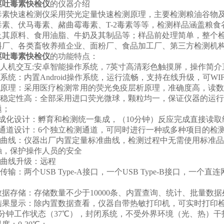
呕吐毒素快检仪
的仪器介绍
快速检测仪采用荧光定量快速检测原理，主要检测粮油谷物及
毒素、伏马毒素、赭曲霉毒素、T-2毒素等等，检测样品涵盖粮
及其原料、食用油脂、牛奶及其制品等；样品前处理简单，整个检测
料厂、各类畜牧养殖企业、面粉厂、食品加工厂、第三方检测机
呕吐毒素快检仪
的功能特点：
人机交互:安卓智能操作系统，7英寸高清彩色触摸屏，操作简介
统：内置Android操作系统，运行流畅，支持在线升级，可WIF
原理：采用医疗检测常用的荧光免疫层析原理，准确度高，读数
稳定性高：全部采用进口荧光微球，颗粒均一，保证仪器的运行
题；
化设计：孵育和检测统一集成，（10分钟）反应完成直接读取
道设计：6个独立检测通道，可同时进行一种或多种项目的检测
曲线：仪器出厂内置定量标准曲线，检测过程中无需使用标准品
触，保护操作人员的安全
曲线升级：远程
输：两个USB Type-A接口，一个USB Type-B接口，一个
据存储：存储数量不少于10000条、内置查询、统计、批量数据
果显示：除内置数据查看，仪器自带热敏打印机，可实时打印
分钟工作状态（37℃），封闭系统，不受外界环境（光、热）干