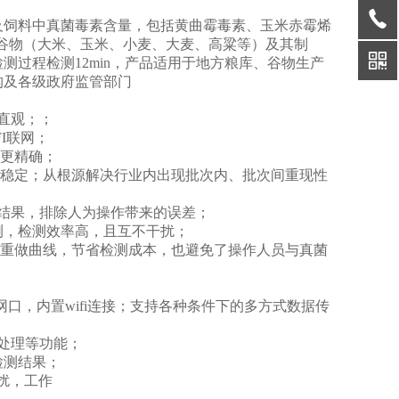
饲料中真菌毒素含量，包括黄曲霉毒素、玉米赤霉烯
食谷物（大米、玉米、小麦、大麦、高粱等）及其制
过程检测12min，产品适用于地方粮库、谷物生产
构及各级政府监管部门
直观；；
I联网；
更精确；
稳定；从根源解决行业内出现批次内、批次间重现性
结果，排除人为操作带来的误差；
，检测效率高，且互不干扰；
重做曲线，节省检测成本，也避免了操作人员与真菌
直连网口，内置wifi连接；支持各种条件下的多方式数据传
处理等功能；
检测结果；
扰，工作