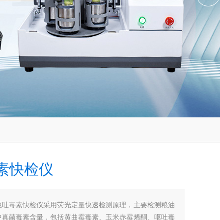
素快检仪
呕吐毒素快检仪采用荧光定量快速检测原理，主要检测粮油
中真菌毒素含量，包括黄曲霉毒素、玉米赤霉烯酮、呕吐毒