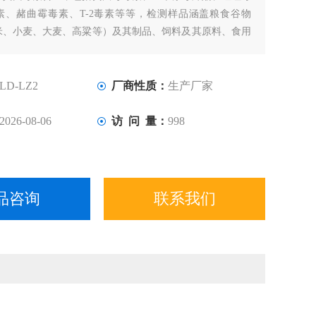
素、赭曲霉毒素、T-2毒素等等，检测样品涵盖粮食谷物
米、小麦、大麦、高粱等）及其制品、饲料及其原料、食用
其制品等；样品前处理简单，整个检测过程检测12min，
地方粮库、谷物生产企业、饲料厂、各类畜牧养殖企业、面
加工厂、第三方检测
LD-LZ2
厂商性质：
生产厂家
2026-08-06
访 问 量：
998
品咨询
联系我们