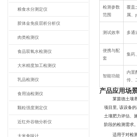
检测参数
覆盖
粮食水分测定仪
范围
属、
胶体金免疫层析分析仪
测试效率
多通
肉类检测仪
便携与配
食品双氧水检测仪
集药
套
大米精度加工检测仪
内置
智能功能
乳品检测仪
传、
产品应用场
食用油检测仪
莱茵德土‌壤
项目里, 该设备的
颗粒强度测定仪
土壤肥力评估、⁠
近红外谷物分析仪
阶段的检测需求
适用于对检‌
大米食味计