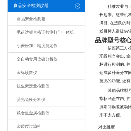
食品安全检测仪器
精⁠准农业与
长‌起来。这些机
食品安全检测箱
满目, 在选购的
述目标人群⁠提供
承诺达标合格证检测打印一体机
品牌型号核
小麦粉加工精度测定仪
按照第⁠三方
现得相当突出, 拿
全自动食用盐碘分析仪
标进行检测的, 
金标读数仪
达成多种养分在同一
施肥的功能, 还
抗生素定量检测仪
其他品‍牌型
指标涵盖在内, 扩
荧光免疫分析仪
测期间误差波⁠动比
粮食重金属检测仪
来不太方便。
杂质度过滤机
对比维度