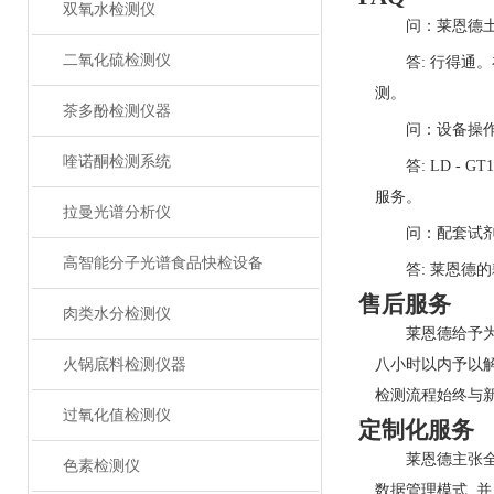
双氧水检测仪
问：莱恩德
二氧化硫检测仪
答: 行得‍通
测。
茶多酚检测仪器
问：设备操
喹诺酮检测系统
答: LD -
服‌务。
拉曼光谱分析仪
问：配套试
高智能分子光谱食品快检设备
答: 莱‌恩德
售后服务
肉类水分检测仪
莱恩德给予为
火锅底料检测仪器
八小时以内予以解
检测‍流程始终与新
过氧化值检测仪
定制化服务
莱恩‍德主张
色素检测仪
数据管理模式,‍