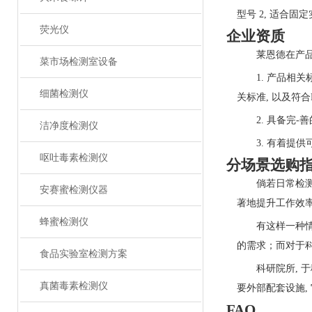
型号 2, 适合固
荧光仪
企业资质
莱恩德在产
菜市场检测室设备
1. 产品相关标
细菌检测仪
关标准, 以及符合
2. 具备完
洁净度检测仪
3. 有‌着
呕吐毒素检测仪
分场景选购
倘若日常检测样
安赛蜜检测仪器
著地提升工作效率
蜂蜜检测仪
有这样一种情况
的需求；而‍对于
食品实验室检测方案
科研院所, 于
真菌毒素检测仪
要外‍部配套设施
FAQ