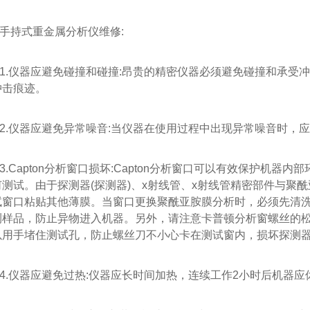
持式重金属分析仪维修:
仪器应避免碰撞和碰撞:昂贵的精密仪器必须避免碰撞和承受冲
冲击痕迹。
仪器应避免异常噪音:当仪器在使用过程中出现异常噪音时，应
Capton分析窗口损坏:Capton分析窗口可以有效保护机器
何测试。由于探测器(探测器)、x射线管、x射线管精密部件与聚
试窗口粘贴其他薄膜。当窗口更换聚酰亚胺膜分析时，必须先清
测样品，防止异物进入机器。另外，请注意卡普顿分析窗螺丝的
以用手堵住测试孔，防止螺丝刀不小心卡在测试窗内，损坏探测器
仪器应避免过热:仪器应长时间加热，连续工作2小时后机器应