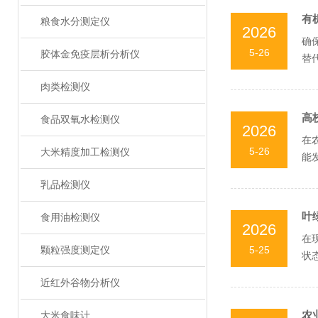
有
粮食水分测定仪
2026
确
5-26
胶体金免疫层析分析仪
替
是原
肉类检测仪
高
食品双氧水检测仪
2026
在
5-26
大米精度加工检测仪
能
实现
乳品检测仪
叶
食用油检测仪
2026
在
5-25
颗粒强度测定仪
状
素的
近红外谷物分析仪
农
大米食味计