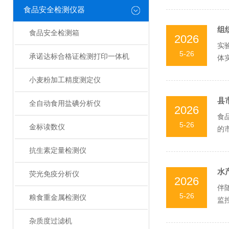
食品安全检测仪器
组
食品安全检测箱
2026
实
5-26
承诺达标合格证检测打印一体机
体
高通
小麦粉加工精度测定仪
县
全自动食用盐碘分析仪
2026
食
5-26
金标读数仪
的
堂、
抗生素定量检测仪
水
荧光免疫分析仪
2026
伴
5-26
粮食重金属检测仪
监
孔雀
杂质度过滤机