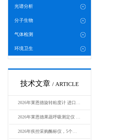
光谱分析
分子生物
气体检测
环境卫生
技术文章
/ ARTICLE
2026年莱恩德旋转粘度计 进口国产对标选型指南
2026年莱恩德果蔬呼吸测定仪 检测效率较传统方式提8倍
2026年疾控采购酶标仪，5个成本维度要算清