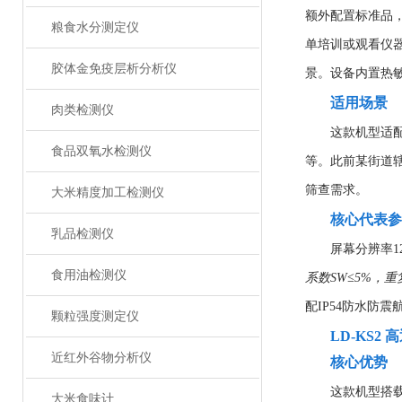
额外配置标准品
粮食水分测定仪
单培训或观看仪器
胶体金免疫层析分析仪
景。设备内置热敏
适用场景
肉类检测仪
这款机型适
食品双氧水检测仪
等。此前某街道
筛查需求。
大米精度加工检测仪
核心代表参
乳品检测仪
屏幕分辨率12
食用油检测仪
系数SW≤5%，重
配IP54防水防
颗粒强度测定仪
LD-KS2
近红外谷物分析仪
核心优势
这款机型搭载
大米食味计