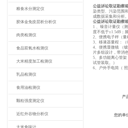
公益诉讼取证勘察
粮食水分测定仪
染类型、污染范围
成数据采集和分析
公益诉讼取证勘察
胶体金免疫层析分析仪
1 、噪音计量仪（测量范围
度不低于±1.5dB；
肉类检测仪
2、便携电子秤（量程 
3、移液器量程：（0.1
4、便携显微镜 （
食品双氧水检测仪
片多组设计，带消色
5、多功能离心管架 （
大米精度加工检测仪
试管装取。）
6、户外手电筒（ 照明
乳品检测仪
食用油检测仪
产
颗粒强度测定仪
近红外谷物分析仪
您的单
大米食味计