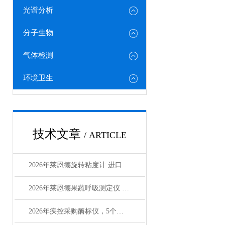
光谱分析
分子生物
气体检测
环境卫生
技术文章
/ ARTICLE
2026年莱恩德旋转粘度计 进口国产对标选型指南
2026年莱恩德果蔬呼吸测定仪 检测效率较传统方式提8倍
2026年疾控采购酶标仪，5个成本维度要算清