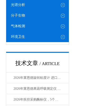
光谱分析
分子生物
气体检测
环境卫生
技术文章
/ ARTICLE
2026年莱恩德旋转粘度计 进口国产对标选型指南
2026年莱恩德果蔬呼吸测定仪 检测效率较传统方式提8倍
2026年疾控采购酶标仪，5个成本维度要算清